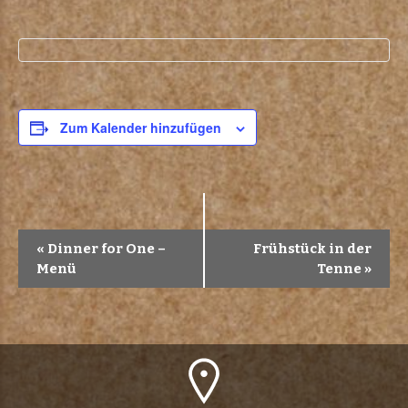
Zum Kalender hinzufügen
V
«
Dinner for One –
Frühstück in der
Menü
Tenne
»
e
r
a
n