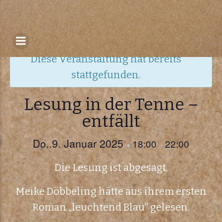
Zum
Inhalt
« Alle Veranstaltungen
springen
Diese Veranstaltung hat bereits
stattgefunden.
Lesung in der Tenne –
entfällt
Do..9. Januar 2025
18:00
22:00
♦
–
Die Lesung ist abgesagt.
Meike Döbbeling hätte aus ihrem ersten
Roman „leuchtend Blau“ gelesen.