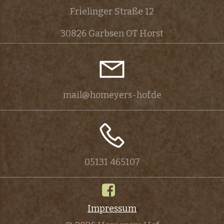
Frielinger Straße 12
s
30826 Garbsen OT Horst
t
a
l
mail@homeyers-hof.de
t
u
n
05131 465107
g
-
N
Impressum