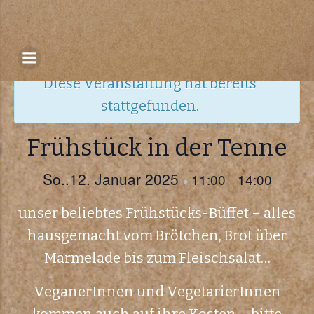
Zum
Inhalt
« Alle Veranstaltungen
springen
Diese Veranstaltung hat bereits
stattgefunden.
Frühstück in der Tenne
So..12. Januar 2025
11:00
14:00
♦
–
unser beliebtes Frühstücks-Büffet – alles
hausgemacht vom Brötchen, Brot über
Marmelade bis zum Fleischsalat…
VeganerInnen und VegetarierInnen