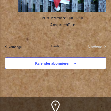
Mi.. 9 Dezember♦15:00
-
17:00
AnsprechBar
Heute
Nächste
Veranstaltungen
Vorherige
Veransta
Kalender abonnieren