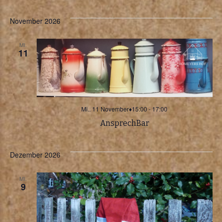
a
November 2026
t
MI.
i
11
o
n
Mi.. 11 November♦15:00
-
17:00
AnsprechBar
Dezember 2026
MI.
9