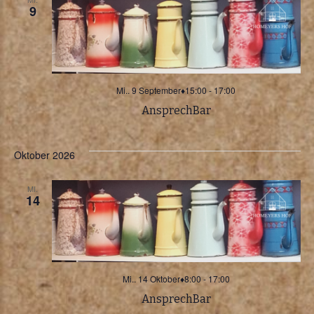
c
i
9
h
g
t
a
e
Mi.. 9 September♦15:00
-
17:00
AnsprechBar
n
t
-
Oktober 2026
i
N
MI.
14
o
a
v
n
i
Mi.. 14 Oktober♦8:00
-
17:00
g
AnsprechBar