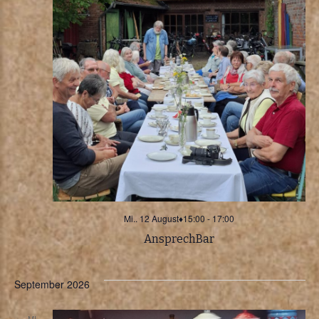
h
a
t
l
t
e
u
n
n
-
g
A
N
Mi.. 12 August♦15:00
-
17:00
n
a
AnsprechBar
s
v
i
September 2026
MI.