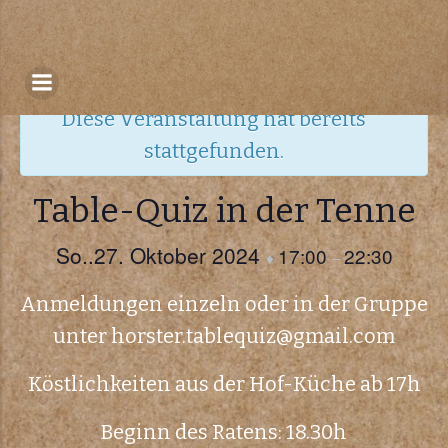
Zum
Inhalt
« Alle Veranstaltungen
springen
Diese Veranstaltung hat bereits
stattgefunden.
Table-Quiz in der Tenne
So..27. Oktober 2024
17:00
22:30
♦
–
Anmeldungen einzeln oder in der Gruppe
unter horster.tablequiz@gmail.com
Köstlichkeiten aus der Hof-Küche ab 17h
Beginn des Ratens: 18.30h