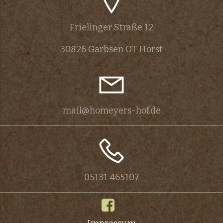
n
Frielinger Straße 12
s
30826 Garbsen OT Horst
t
a
l
mail@homeyers-hof.de
t
u
n
05131 465107
g
-