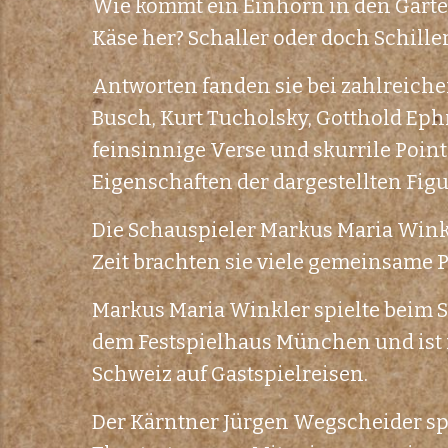
Wie kommt ein Einhorn in den Garte
Käse her? Schaller oder doch Schille
Antworten fanden sie bei zahlreich
Busch, Kurt Tucholsky, Gotthold Eph
feinsinnige Verse und skurrile Poin
Eigenschaften der dargestellten Fig
Die Schauspieler Markus Maria Winkl
Zeit brachten sie viele gemeinsame 
Markus Maria Winkler spielte beim 
dem Festspielhaus München und ist 
Schweiz auf Gastspielreisen.
Der Kärntner Jürgen Wegscheider sp