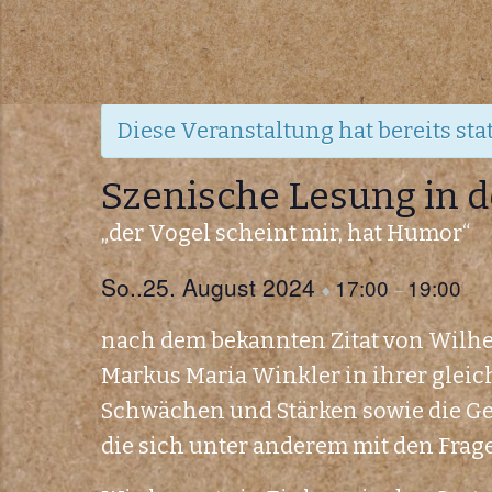
Zum
Inhalt
« Alle Veranstaltungen
springen
Diese Veranstaltung hat bereits sta
Szenische Lesung in 
„der Vogel scheint mir, hat Humor“
So..25. August 2024
17:00
19:00
♦
–
nach dem bekannten Zitat von Wilh
Markus Maria Winkler in ihrer glei
Schwächen und Stärken sowie die Ge
die sich unter anderem mit den Frag