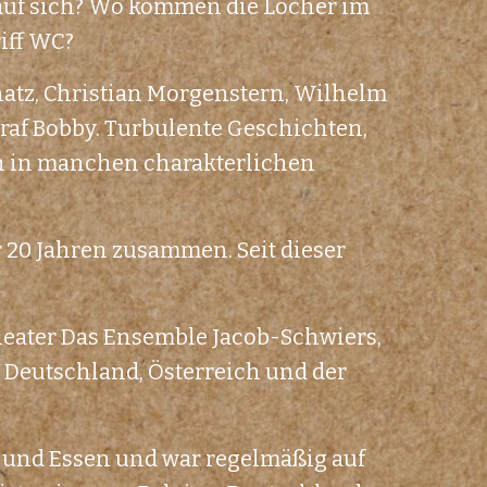
auf sich? Wo kommen die Löcher im
riff WC?
atz, Christian Morgenstern, Wilhelm
raf Bobby. Turbulente Geschichten,
ch in manchen charakterlichen
 20 Jahren zusammen. Seit dieser
heater Das Ensemble Jacob-Schwiers,
 Deutschland, Österreich und der
 und Essen und war regelmäßig auf