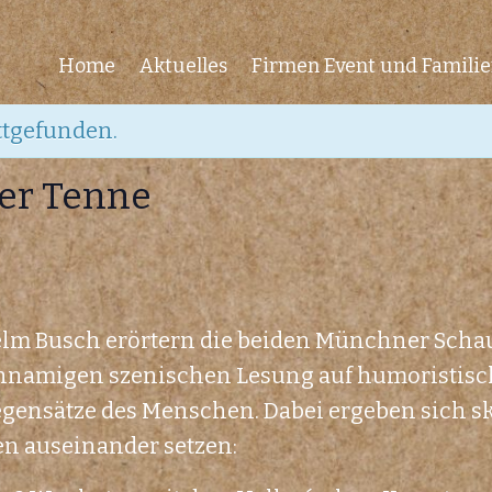
Home
Aktuelles
Firmen Event und Familie
ttgefunden.
der Tenne
elm Busch erörtern die beiden Münchner Scha
chnamigen szenischen Lesung auf humoristisch
gensätze des Menschen. Dabei ergeben sich sk
en auseinander setzen: