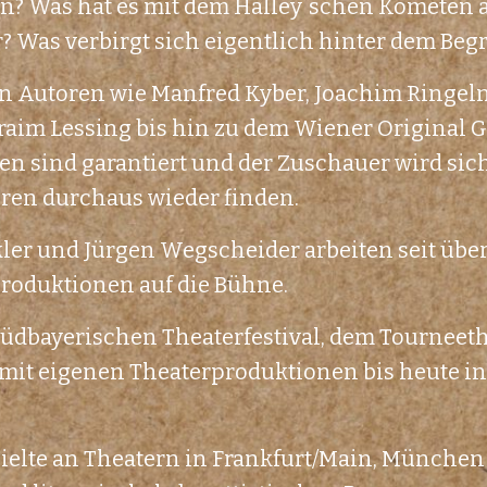
n? Was hat es mit dem Halley´schen Kometen 
r? Was verbirgt sich eigentlich hinter dem Beg
en Autoren wie Manfred Kyber, Joachim Ringeln
raim Lessing bis hin zu dem Wiener Original G
ten sind garantiert und der Zuschauer wird si
uren durchaus wieder finden.
er und Jürgen Wegscheider arbeiten seit über
Produktionen auf die Bühne.
Südbayerischen Theaterfestival, dem Tourneet
mit eigenen Theaterproduktionen bis heute in
ielte an Theatern in Frankfurt/Main, München