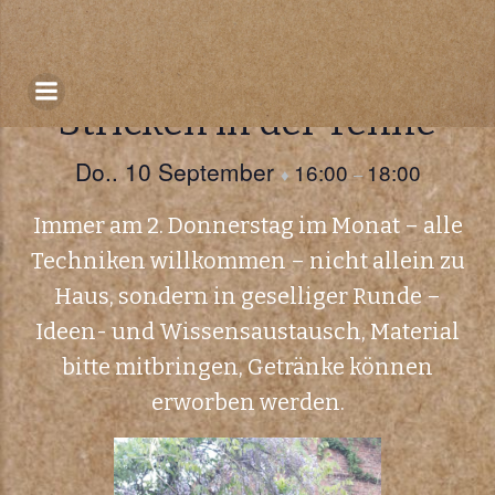
Zum
Inhalt
« Alle Veranstaltungen
springen
Stricken in der Tenne
Do.. 10 September
16:00
18:00
♦
–
Immer am 2. Donnerstag im Monat – alle
Techniken willkommen – nicht allein zu
Haus, sondern in geselliger Runde –
Ideen- und Wissensaustausch, Material
bitte mitbringen, Getränke können
erworben werden.