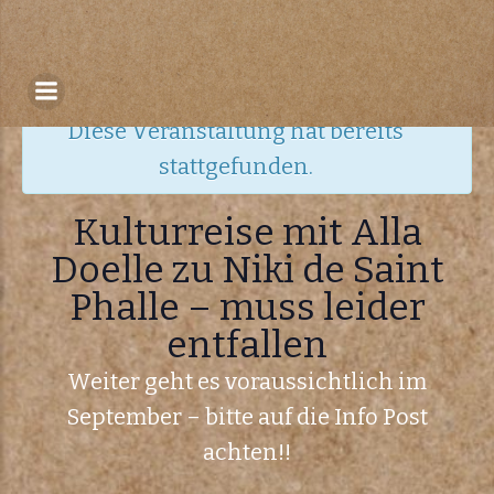
Zum
Inhalt
« Alle Veranstaltungen
springen
Diese Veranstaltung hat bereits
stattgefunden.
Kulturreise mit Alla
Doelle zu Niki de Saint
Phalle – muss leider
entfallen
Weiter geht es voraussichtlich im
September – bitte auf die Info Post
achten!!