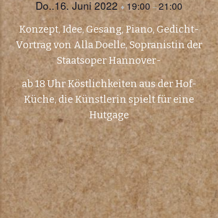
Do..16. Juni 2022
19:00
21:00
♦
–
Konzept, Idee, Gesang, Piano, Gedicht-
Vortrag von Alla Doelle, Sopranistin der
Staatsoper Hannover-
ab 18 Uhr Köstlichkeiten aus der Hof-
Küche, die Künstlerin spielt für eine
Hutgage