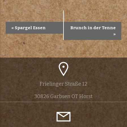
V
«
Spargel Essen
Brunch in der Tenne
»
e
r
a
n
Frielinger Straße 12
s
30826 Garbsen OT Horst
t
a
l