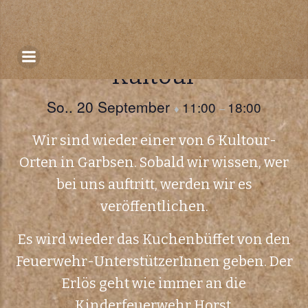
Zum
Inhalt
« Alle Veranstaltungen
springen
Kultour
So.. 20 September
11:00
18:00
♦
–
Wir sind wieder einer von 6 Kultour-
Orten in Garbsen. Sobald wir wissen, wer
bei uns auftritt, werden wir es
veröffentlichen.
Es wird wieder das Kuchenbüffet von den
Feuerwehr-UnterstützerInnen geben. Der
Erlös geht wie immer an die
Kinderfeuerwehr Horst.