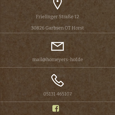
s
t
Frielinger Straße 12
a
30826 Garbsen OT Horst
l
t
u
mail@homeyers-hof.de
n
g
-
05131 465107
N
a