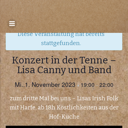
Zum
Inhalt
« Alle Veranstaltungen
springen
Diese Veranstaltung hat bereits
stattgefunden.
Konzert in der Tenne –
Lisa Canny und Band
Mi..1. November 2023
19:00
22:00
♦
–
zum dritte Mal bei uns – Lisas Irish Folk
mit Harfe, ab 18h Köstlichkeiten aus der
Hof-Küche