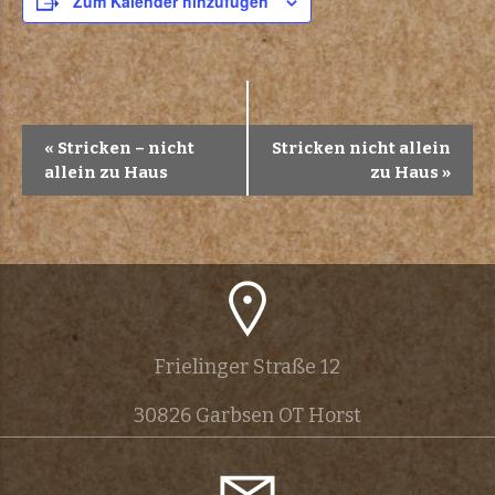
Zum Kalender hinzufügen
V
«
Stricken – nicht
Stricken nicht allein
allein zu Haus
zu Haus
»
e
r
a
n
Frielinger Straße 12
s
30826 Garbsen OT Horst
t
a