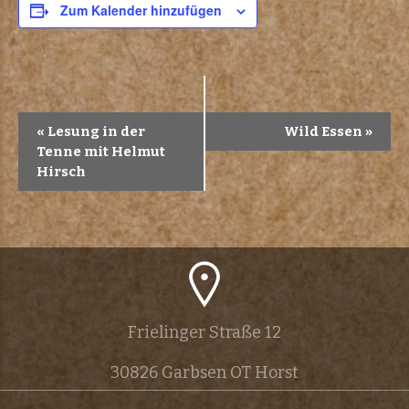
Zum Kalender hinzufügen
V
«
Lesung in der
Wild Essen
»
Tenne mit Helmut
e
Hirsch
r
a
n
s
Frielinger Straße 12
t
30826 Garbsen OT Horst
a