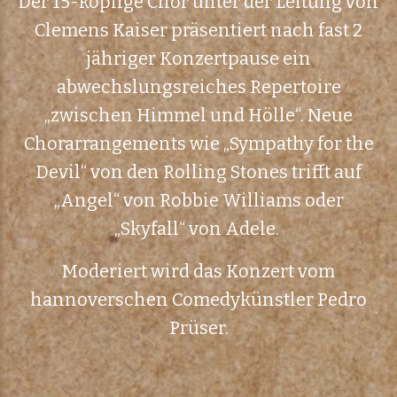
Der 15-köpfige Chor unter der Leitung von
Clemens Kaiser präsentiert nach fast 2
jähriger Konzertpause ein
abwechslungsreiches Repertoire
„zwischen Himmel und Hölle“. Neue
Chorarrangements wie „Sympathy for the
Devil“ von den Rolling Stones trifft auf
„Angel“ von Robbie Williams oder
„Skyfall“ von Adele.
Moderiert wird das Konzert vom
hannoverschen Comedykünstler Pedro
Prüser.