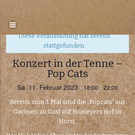
Zum
Inhalt
« Alle Veranstaltungen
springen
Diese Veranstaltung hat bereits
stattgefunden.
Konzert in der Tenne –
Pop Cats
Sa..11. Februar 2023
18:00
22:00
♦
–
Bereits zum 3. Mal sind die „Popcats“ aus
Garbsen zu Gast auf Homeyers Hof in
Horst.