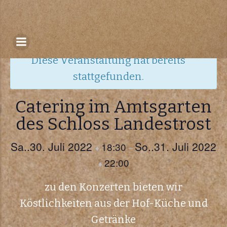
Zum
Inhalt
« Alle Veranstaltungen
springen
Diese Veranstaltung hat bereits
stattgefunden.
Catering im Amtsgarten
des Schloss Landestrost
Sa..30. Juli 2022
So..31. Juli 2022
18:30
♦
–
22:00
♦
zu den Konzerten bieten wir
Köstlichkeiten aus der Hof-Küche und
Getränke