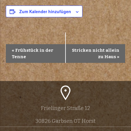
Zum Kalender hinzufügen
V
«
Frühstück in der
Stricken nicht allein
Tenne
zu Haus
»
e
r
a
n
Frielinger Straße 12
s
30826 Garbsen OT Horst
t