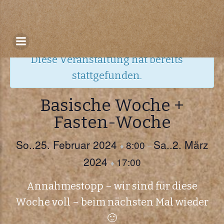
Zum
Inhalt
« Alle Veranstaltungen
springen
Diese Veranstaltung hat bereits
stattgefunden.
Basische Woche +
Fasten-Woche
So..25. Februar 2024
Sa..2. März
8:00
♦
–
2024
17:00
♦
Annahmestopp – wir sind für diese
Woche voll – beim nächsten Mal wieder
🙂