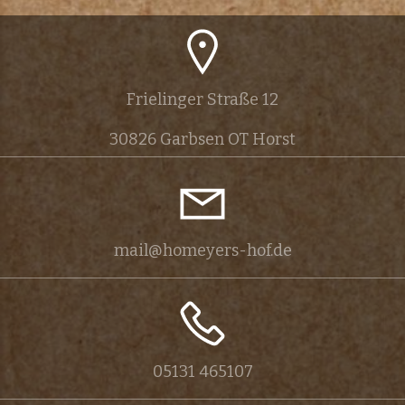
a
n
s
Frielinger Straße 12
t
30826 Garbsen OT Horst
a
l
t
mail@homeyers-hof.de
u
n
g
05131 465107