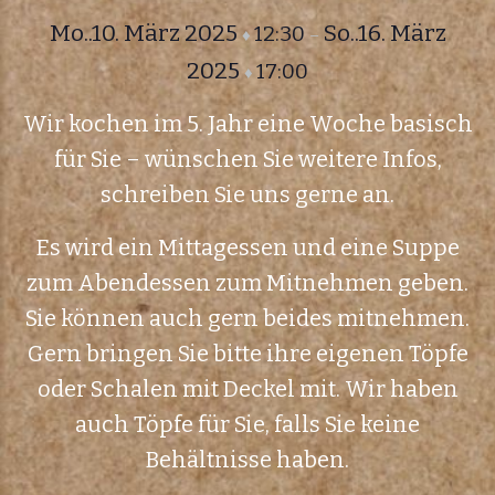
Mo..10. März 2025
So..16. März
12:30
♦
–
2025
17:00
♦
Wir kochen im 5. Jahr eine Woche basisch
für Sie – wünschen Sie weitere Infos,
schreiben Sie uns gerne an.
Es wird ein Mittagessen und eine Suppe
zum Abendessen zum Mitnehmen geben.
Sie können auch gern beides mitnehmen.
Gern bringen Sie bitte ihre eigenen Töpfe
oder Schalen mit Deckel mit. Wir haben
auch Töpfe für Sie, falls Sie keine
Behältnisse haben.