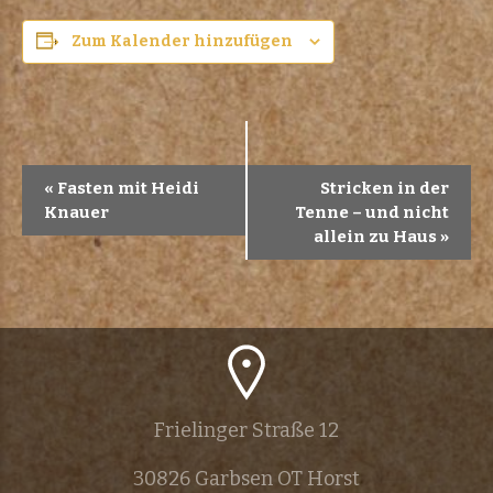
Zum Kalender hinzufügen
V
«
Fasten mit Heidi
Stricken in der
Knauer
Tenne – und nicht
e
allein zu Haus
»
r
a
n
s
Frielinger Straße 12
t
30826 Garbsen OT Horst