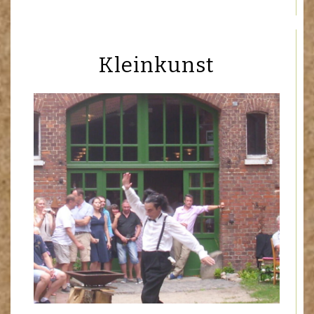
Kleinkunst
LitaraTierisches
Tommies Tea Time
Super 8 Fußballshow
Leselust
Cinema del Sol
…