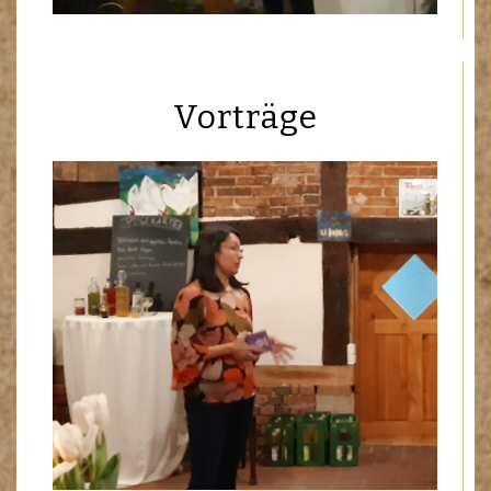
Vorträge
Die neue Trinkkultur
Heinrich Heine
Wilhelm Busch
Digitale Schule der Zukunft
Migration heute
…