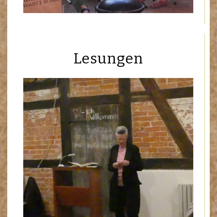
Lesungen
Dieter Hufschmidt
Sibylle Narberhaus
Heike Wolpert
Dr. Thorsten Sueße
Renate Folkers
…