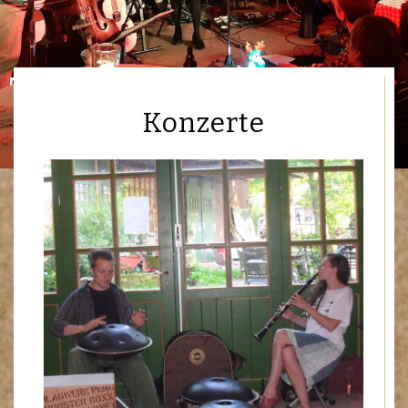
Termine
Konzerte
Aaron English
Lisa Canny & Band
Gilian Grassie
West my Friends
Claude Bourbon
…