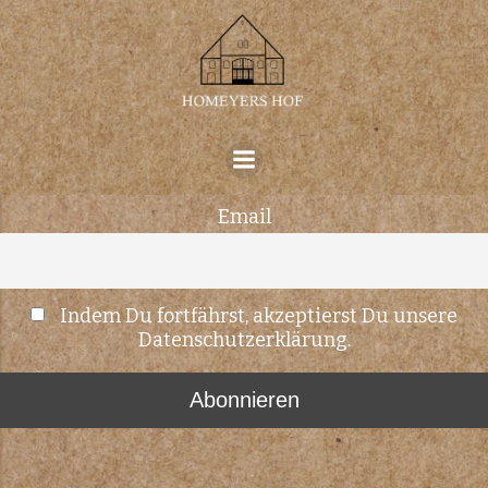
Zum
Inhalt
springen
Vorname oder ganzer Name
Email
Indem Du fortfährst, akzeptierst Du unsere
Datenschutzerklärung.