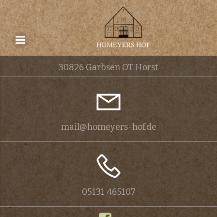
Zum
Inhalt
springen
Frielinger Straße 12
30826 Garbsen OT Horst
mail@homeyers-hof.de
05131 465107